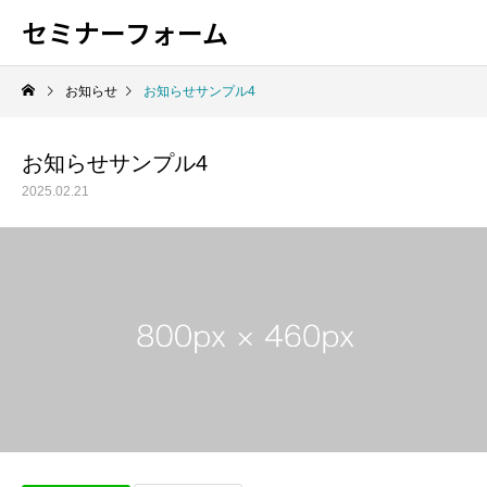
セミナーフォーム
お知らせ
お知らせサンプル4
お知らせサンプル4
Warning
Warning
Warning
Warning
Warning
/home/xs528623/sakura-form.jp
/home/xs528623/sakura-form.jp
/home/xs528623/sakura-form.jp
/home/xs528623/sakura-form.jp
/home/xs528623/sakura-form.jp
2025.02.21
/home/x
/home/x
/home/x
/home/x
/home/x
Warning
/home/xs528623/sakura-form.jp
Warning
84