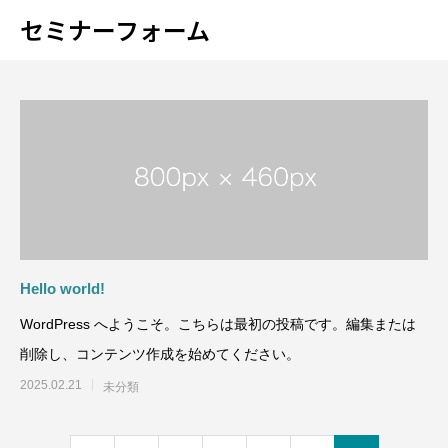
セミナーフォーム
Warning
Warning
Warning
Warning
Warning
/home/xs528623/sakura-form.jp
/home/xs528623/sakura-form.jp
/home/xs528623/sakura-form.jp
/home/xs528623/sakura-form.jp
/home/xs528623/sakura-form.jp
/home/x
/home/x
/home/x
/home/x
/home/x
Warning
/home/xs528623/sakura-form.jp
Warning
84
Hello world!
WordPress へようこそ。こちらは最初の投稿です。編集または
削除し、コンテンツ作成を始めてください。
2025.02.21
未分類