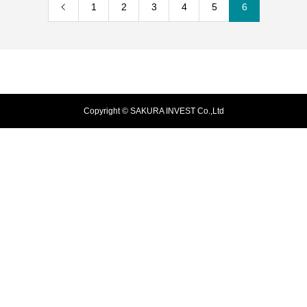
1
2
3
4
5
6
Copyright © SAKURA INVEST Co.,Ltd