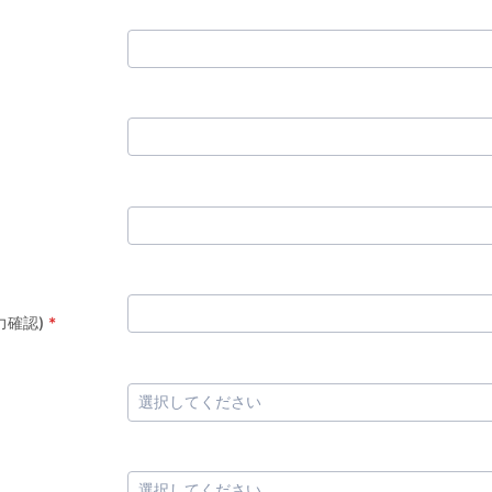
名
力確認)
*