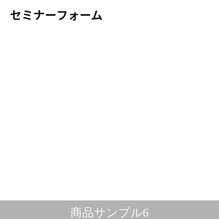
セミナーフォーム
Warning
Warning
Warning
Warning
Warning
/home/xs528623/sakura-form.jp
/home/xs528623/sakura-form.jp
/home/xs528623/sakura-form.jp
/home/xs528623/sakura-form.jp
/home/xs528623/sakura-form.jp
/home/x
/home/x
/home/x
/home/x
/home/x
Warning
/home/xs528623/sakura-form.jp
Warning
84
商品サンプル6